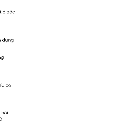
t ở góc
m dụng.
ng
ếu có
 hôi
ử