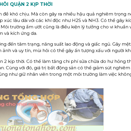
 HÔI
QUẬN 2
KỊP THỜI
ấn đề khó chịu. Mà còn gây ra nhiều hậu quả nghiêm trọng 
iếp xúc lâu dài với các khí độc như H2S và NH3. Có thể gây k
Môi trường ẩm ướt cũng là điều kiện lý tưởng cho vi khuẩn
m và kích ứng da.
ng đến tâm trạng, năng suất lao động và giấc ngủ. Gây mệt
 ảnh và uy tín, mùi hôi có thể gây ấn tượng xấu với người kh
n 2 kịp thời. Có thể làm tăng chi phí sửa chữa do hư hỏng thi
an. Cùng với đó, giá trị bất động sản có thể giảm sút nghiêm
ũng như giữ nhân viên trong một môi trường làm việc không