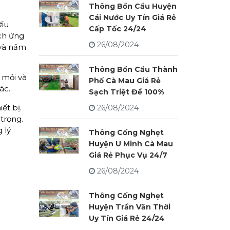
Thông Bồn Cầu Huyện
Cái Nước Uy Tín Giá Rẻ
nếu
Cấp Tốc 24/24
ích ứng
26/08/2024
 và nấm
Thông Bồn Cầu Thành
 mỏi và
Phố Cà Mau Giá Rẻ
ác.
Sạch Triệt Để 100%
ết bị.
26/08/2024
 trọng.
 lý
Thông Cống Nghẹt
Huyện U Minh Cà Mau
Giá Rẻ Phục Vụ 24/7
26/08/2024
Thông Cống Nghẹt
Huyện Trần Văn Thời
Uy Tín Giá Rẻ 24/24