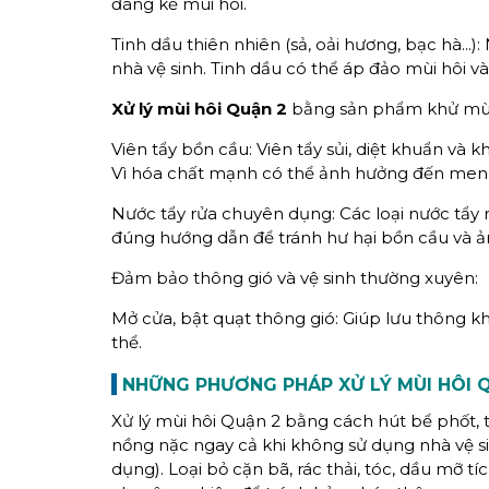
đáng kể mùi hôi.
Tinh dầu thiên nhiên (sả, oải hương, bạc hà...
nhà vệ sinh. Tinh dầu có thể áp đảo mùi hôi v
Xử lý mùi hôi Quận 2
bằng sản phẩm khử mùi
Viên tẩy bồn cầu: Viên tẩy sủi, diệt khuẩn và
Vì hóa chất mạnh có thể ảnh hưởng đến men v
Nước tẩy rửa chuyên dụng: Các loại nước tẩy
đúng hướng dẫn để tránh hư hại bồn cầu và 
Đảm bảo thông gió và vệ sinh thường xuyên:
Mở cửa, bật quạt thông gió: Giúp lưu thông kh
thể.
NHỮNG PHƯƠNG PHÁP
XỬ LÝ MÙI HÔI
Q
Xử lý mùi hôi Quận 2 bằng cách hút bể phốt,
nồng nặc ngay cả khi không sử dụng nhà vệ s
dụng). Loại bỏ cặn bã, rác thải, tóc, dầu mỡ tí