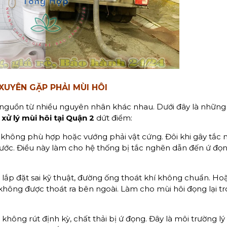
XUYÊN GẶP PHẢI MÙI HÔI
t nguồn từ nhiều nguyên nhân khác nhau. Dưới đây là những
ó
xử lý mùi hôi tại Quận 2
dứt điểm:
nh không phù hợp hoặc vướng phải vật cứng. Đôi khi gây tắc
ớc. Điều này làm cho hệ thống bị tắc nghẽn dẫn đến ứ đọn
ợc lắp đặt sai kỹ thuật, đường ống thoát khí không chuẩn. Ho
không được thoát ra bên ngoài. Làm cho mùi hôi đọng lại t
không rút định kỳ, chất thải bị ứ đọng. Đây là môi trường lý