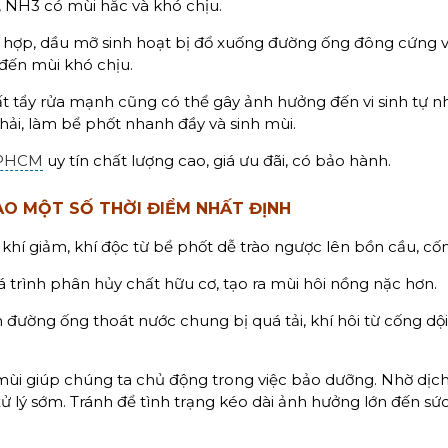
, NH3 có mùi hắc và khó chịu.
 hợp, dầu mỡ sinh hoạt bị đổ xuống đường ống đông cứng v
 đến mùi khó chịu.
t tẩy rửa mạnh cũng có thể gây ảnh hưởng đến vi sinh tự n
hải, làm bể phốt nhanh đầy và sinh mùi.
 TPHCM
uy tín chất lượng cao, giá ưu đãi, có bảo hành.
ÀO MỘT SỐ THỜI ĐIỂM NHẤT ĐỊNH
 khí giảm, khí độc từ bể phốt dễ trào ngược lên bồn cầu, cố
uá trình phân hủy chất hữu cơ, tạo ra mùi hôi nồng nặc hơn.
đường ống thoát nước chung bị quá tải, khí hôi từ cống dộ
ùi giúp chúng ta chủ động trong việc bảo dưỡng. Nhờ dịch
ử lý sớm. Tránh để tình trạng kéo dài ảnh hưởng lớn đến sứ