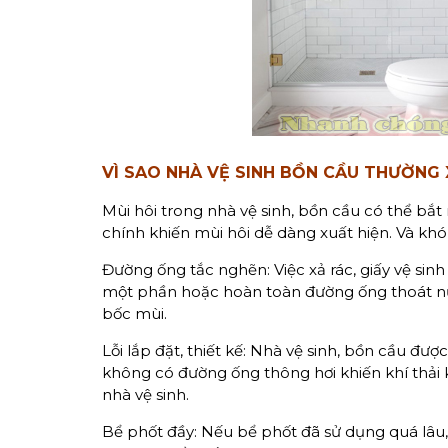
VÌ SAO NHÀ VỆ SINH BỒN CẦU THƯỜNG 
Mùi hôi trong nhà vệ sinh, bồn cầu có thể bắ
chính khiến mùi hôi dễ dàng xuất hiện. Và kh
Đường ống tắc nghẽn: Việc xả rác, giấy vệ si
một phần hoặc hoàn toàn đường ống thoát nư
bốc mùi.
Lỗi lắp đặt, thiết kế: Nhà vệ sinh, bồn cầu đư
không có đường ống thông hơi khiến khí thải 
nhà vệ sinh.
Bể phốt đầy: Nếu bể phốt đã sử dụng quá lâu, 