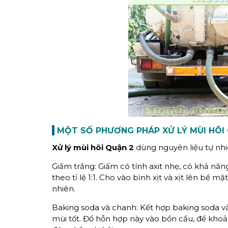
MỘT SỐ PHƯƠNG PHÁP X
Ử LÝ MÙI HÔI
Xử lý mùi hôi Quận 2
dùng nguyên liệu tự nhi
Giấm trắng: Giấm có tính axit nhẹ, có khả nă
theo tỉ lệ 1:1. Cho vào bình xịt và xịt lên bề 
nhiên.
Baking soda và chanh: Kết hợp baking soda và
mùi tốt. Đổ hỗn hợp này vào bồn cầu, để khoả