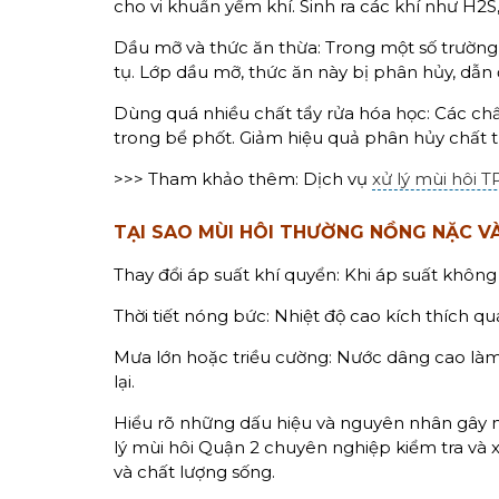
cho vi khuẩn yếm khí. Sinh ra các khí như H2S
Dầu mỡ và thức ăn thừa: Trong một số trường
tụ. Lớp dầu mỡ, thức ăn này bị phân hủy, dẫn
Dùng quá nhiều chất tẩy rửa hóa học: Các chấ
trong bể phốt. Giảm hiệu quả phân hủy chất t
>>> Tham khảo thêm: Dịch vụ
xử lý mùi hôi
TẠI SAO MÙI HÔI THƯỜNG NỒNG NẶC V
Thay đổi áp suất khí quyển: Khi áp suất không
Thời tiết nóng bức: Nhiệt độ cao kích thích q
Mưa lớn hoặc triều cường: Nước dâng cao làm 
lại.
Hiểu rõ những dấu hiệu và nguyên nhân gây m
lý mùi hôi Quận 2 chuyên nghiệp kiểm tra và x
và chất lượng sống.