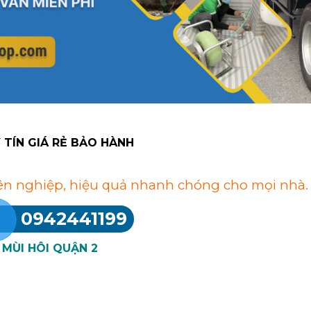
Y TÍN GIÁ RẺ BẢO HÀNH
yên nghiệp, hiệu quả nhanh chóng cho mọi nhà.
0942441199
 MÙI HÔI
QUẬN 2