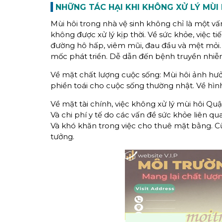
NHỮNG TÁC HẠI KHI KHÔNG XỬ LÝ MÙI
Mùi hôi trong nhà vệ sinh không chỉ là một v
không được xử lý kịp thời. Về sức khỏe, việc t
đường hô hấp, viêm mũi, đau đầu và mệt mỏi. 
mốc phát triển. Dễ dẫn đến bệnh truyền nhiễ
Về mặt chất lượng cuộc sống: Mùi hôi ảnh hưở
phiền toái cho cuộc sống thường nhật. Về hình
Về mặt tài chính, việc không xử lý mùi hôi Quậ
Và chi phí y tế do các vấn đề sức khỏe liên qu
Và khó khăn trong việc cho thuê mặt bằng. C
tưởng.