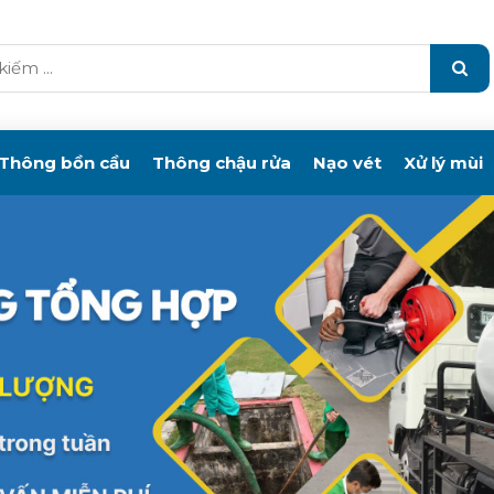
Thông bồn cầu
Thông chậu rửa
Nạo vét
Xử lý mùi