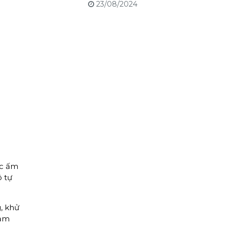
23/08/2024
ớc ấm
ô tự
, khử
iảm