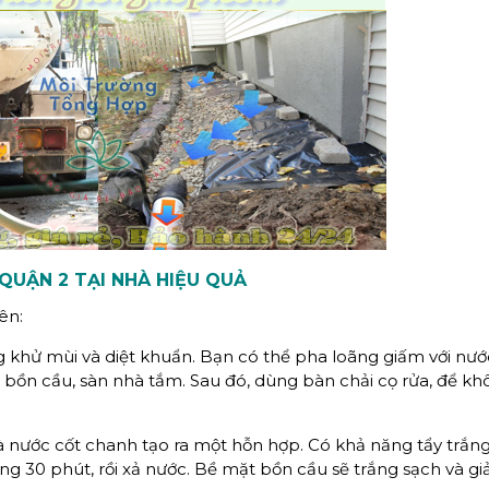
QUẬN 2 TẠI NHÀ HIỆU QUẢ
ên:
ng khử mùi và diệt khuẩn. Bạn có thể pha loãng giấm với nư
mặt bồn cầu, sàn nhà tắm. Sau đó, dùng bàn chải cọ rửa, để kh
 nước cốt chanh tạo ra một hỗn hợp. Có khả năng tẩy trắng
ng 30 phút, rồi xả nước. Bề mặt bồn cầu sẽ trắng sạch và g