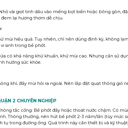
): Nhỏ vài giọt tinh dầu vào miếng bọt biển hoặc bông gòn, đặ
à đem lại hương thơm dễ chịu.
:
 khử mùi hiệu quả. Tuy nhiên, chỉ nên dùng định kỳ, không lạ
i sinh trong bể phốt.
 rửa có khả năng khử khuẩn, khử mùi cao. Nhưng cần sử dụ
ảnh hưởng sức khỏe.
ông khí, đẩy mùi hôi ra ngoài. Nên lắp đặt quạt thông gió n
UẬN 2 CHUYÊN NGHIỆP
 thông tắc cống: Bể phốt đầy hoặc thoát nước chậm. Có mùi
inh. Thông thường, nên hút bể phốt 2-3 năm/lần (tùy mức s
ch tụ trong đường ống. Quá trình này cần thiết bị và kỹ thuật