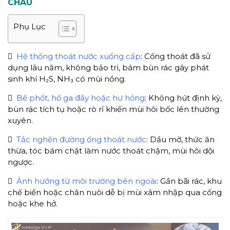
CHÂU
Phụ Lục

Hệ thống thoát nước xuống cấp
: Cống thoát đã sử
dụng lâu năm, không bảo trì, bám bùn rác gây phát
sinh khí H₂S, NH₃ có mùi nồng.

Bể phốt, hố ga đầy hoặc hư hỏng
: Không hút định kỳ,
bùn rác tích tụ hoặc rò rỉ khiến mùi hôi bốc lên thường
xuyên.

Tắc nghẽn đường ống thoát nước
: Dầu mỡ, thức ăn
thừa, tóc bám chặt làm nước thoát chậm, mùi hôi dội
ngược.

Ảnh hưởng từ môi trường bên ngoài
: Gần bãi rác, khu
chế biến hoặc chăn nuôi dễ bị mùi xâm nhập qua cống
hoặc khe hở.