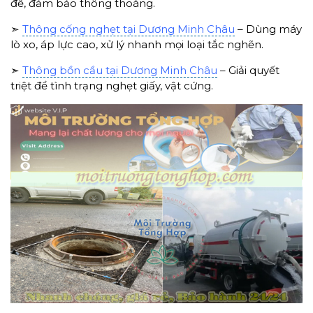
để, đảm bảo thông thoáng.
➣
Thông cống nghẹt tại Dương Minh Châu
– Dùng máy
lò xo, áp lực cao, xử lý nhanh mọi loại tắc nghẽn.
➣
Thông bồn cầu tại Dương Minh Châu
– Giải quyết
triệt để tình trạng nghẹt giấy, vật cứng.