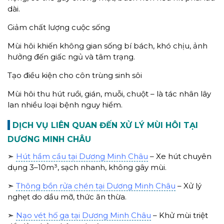
dài.
Giảm chất lượng cuộc sống
Mùi hôi khiến không gian sống bí bách, khó chịu, ảnh
hưởng đến giấc ngủ và tâm trạng.
Tạo điều kiện cho côn trùng sinh sôi
Mùi hôi thu hút ruồi, gián, muỗi, chuột – là tác nhân lây
lan nhiều loại bệnh nguy hiểm.
DỊCH VỤ LIÊN QUAN ĐẾN XỬ LÝ MÙI HÔI TẠI
DƯƠNG MINH CHÂU
➣
Hút hầm cầu tại Dương Minh Châu
– Xe hút chuyên
dụng 3–10m³, sạch nhanh, không gây mùi.
➣
Thông bồn rửa chén tại Dương Minh Châu
– Xử lý
nghẹt do dầu mỡ, thức ăn thừa.
➣
Nạo vét hố ga tại Dương Minh Châu
– Khử mùi triệt