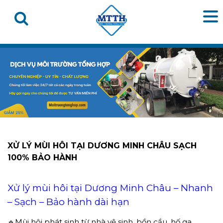
XỬ LÝ MÙI HÔI TẠI DƯƠNG MINH CHÂU SẠCH
100% BẢO HÀNH
Xử lý mùi hôi tại Dương Minh Châu – Nhanh
– Sạch – Bảo hành dài hạn
🔹Mùi hôi phát sinh từ nhà vệ sinh, bồn cầu, hố ga,