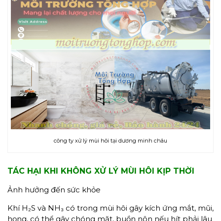
công ty xử lý mùi hôi tại dương minh châu
TÁC HẠI KHI KHÔNG XỬ LÝ MÙI HÔI KỊP THỜI
Ảnh hưởng đến sức khỏe
Khí H₂S và NH₃ có trong mùi hôi gây kích ứng mắt, mũi,
họng, có thể gây chóng mặt, buồn nôn nếu hít phải lâu