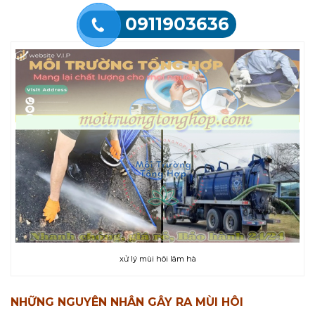
0911903636
xử lý mùi hôi lâm hà
NHỮNG
NGUYÊN NHÂN GÂY RA MÙI HÔI