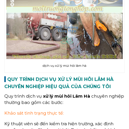
dịch vụ xử lý mùi hôi lâm hà
QUY TRÌNH DỊCH VỤ XỬ LÝ MÙI HÔI LÂM HÀ
CHUYÊN NGHIỆP HIỆU QUẢ CỦA CHÚNG TÔI
Quy trình dịch vụ
xử lý mùi hôi
Lâm Hà
chuyên nghiệp
thường bao gồm các bước:
Khảo sát tình trạng thực tế:
Kỹ thuật viên sẽ đến kiểm tra hiện trường, xác định