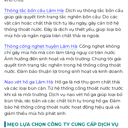
Thông tắc bồn cầu Lâm Hà
:
Dịch vụ thông tắc bồn cầu
giúp giải quyết tình trạng tắc nghẽn bồn cầu: Do các
vật cản hoặc chất thải tích tụ lâu ngày, gây cản trở hệ
thống thoát nước. Đây là dịch vụ thiết yếu, giúp loại bỏ
mùi hôi và ngăn ngừa tràn chất thải ra ngoài.
Thông cống nghẹt huyện Lâm Hà
:
Cống nghẹt không
chỉ gây mùi hôi mà còn làm tăng nguy cơ tràn nước.
Ảnh hưởng đến sinh hoạt và môi trường. Chúng tôi giải
quyết tình trạng tắc nghẽn trong hệ thống cống thoát
nước. Đảm bảo thuận lợi trong sinh hoạt và kinh doanh.
Nạo vét hố ga Lâm Hà:
Hố ga là nơi thu gom chất thải
và các loại bùn cặn. Từ hệ thống cống thoát nước trước
khi xả ra môi trường. Dịch vụ nạo vét hố ga giúp loại bỏ
bùn thải, rác bẩn và các chất tích tụ trong hố ga. Đảm
bảo hệ thống cống thoát nước hoạt động hiệu quả và
giảm thiểu mùi hôi phát sinh.
MẸO LỰA CHỌN CÔNG TY
CUNG CẤP DỊCH VỤ