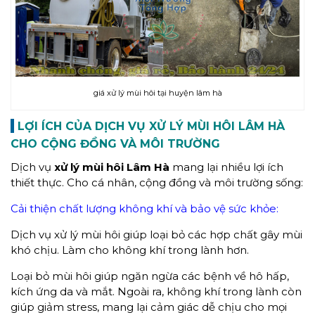
giá xử lý mùi hôi tại huyện lâm hà
LỢI ÍCH CỦA DỊCH VỤ XỬ LÝ MÙI HÔI
LÂM HÀ
CHO CỘNG ĐỒNG VÀ MÔI TRƯỜNG
Dịch vụ
xử lý mùi hôi
Lâm Hà
mang lại nhiều lợi ích
thiết thực. Cho cá nhân, cộng đồng và môi trường sống:
Cải thiện chất lượng không khí và bảo vệ sức khỏe:
Dịch vụ xử lý mùi hôi giúp loại bỏ các hợp chất gây mùi
khó chịu. Làm cho không khí trong lành hơn.
Loại bỏ mùi hôi giúp ngăn ngừa các bệnh về hô hấp,
kích ứng da và mắt. Ngoài ra, không khí trong lành còn
giúp giảm stress, mang lại cảm giác dễ chịu cho mọi