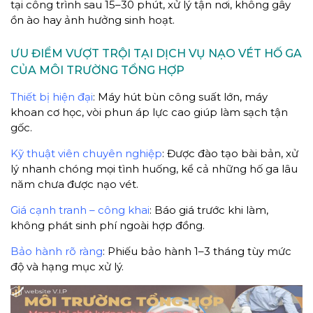
tại công trình sau 15–30 phút, xử lý tận nơi, không gây
ồn ào hay ảnh hưởng sinh hoạt.
ƯU ĐIỂM VƯỢT TRỘI TẠI DỊCH VỤ NẠO VÉT HỐ GA
CỦA MÔI TRƯỜNG TỔNG HỢP
Thiết bị hiện đại
: Máy hút bùn công suất lớn, máy
khoan cơ học, vòi phun áp lực cao giúp làm sạch tận
gốc.
Kỹ thuật viên chuyên nghiệp
: Được đào tạo bài bản, xử
lý nhanh chóng mọi tình huống, kể cả những hố ga lâu
năm chưa được nạo vét.
Giá cạnh tranh – công khai
: Báo giá trước khi làm,
không phát sinh phí ngoài hợp đồng.
Bảo hành rõ ràng
: Phiếu bảo hành 1–3 tháng tùy mức
độ và hạng mục xử lý.