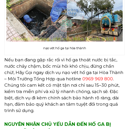
nạo vét hố ga tại hòa thành
Nếu bạn đang gặp rắc rối vì hố ga thoát nước bị tắc,
nước chảy chậm, bốc mùi hôi khó chịu, đừng chần
chừ!, Hãy Gọi ngay dịch vụ nạo vét hố ga tại Hòa Thành
– Môi Trường Tổng Hợp qua hotline
0969 969 800
.
Chúng tôi cam kết có mặt tận nơi chỉ sau 15–30 phút,
kiểm tra miễn phí và xử lý nhanh chóng, sạch sẽ. Đặc
biệt, dịch vụ đi kèm chính sách bảo hành rõ ràng, dài
hạn, đảm bảo quý khách an tâm tuyệt đối trong quá
trình sử dụng.
NGUYÊN NHÂN CHỦ YẾU DẪN ĐẾN HỐ GA BỊ