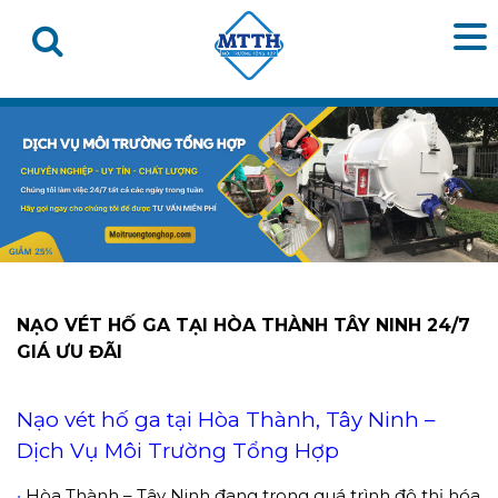
NẠO VÉT HỐ GA TẠI HÒA THÀNH TÂY NINH 24/7
GIÁ ƯU ĐÃI
Nạo vét hố ga tại Hòa Thành, Tây Ninh –
Dịch Vụ Môi Trường Tổng Hợp
•
Hòa Thành – Tây Ninh đang trong quá trình đô thị hóa