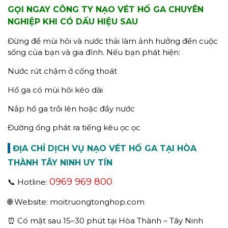
GỌI NGAY CÔNG TY NẠO VÉT HỐ GA CHUYÊN
NGHIỆP KHI CÓ DẤU HIỆU SAU
Đừng để mùi hôi và nước thải làm ảnh hưởng đến cuộc
sống của bạn và gia đình. Nếu bạn phát hiện:
Nước rút chậm ở cống thoát
Hố ga có mùi hôi kéo dài
Nắp hố ga trồi lên hoặc đầy nước
Đường ống phát ra tiếng kêu ọc ọc
ĐỊA CHỈ DỊCH VỤ NẠO VÉT HỐ GA TẠI HÒA
THÀNH TÂY NINH UY TÍN
0969 969 800
📞 Hotline:
🌐 Website: moitruongtonghop.com
⏰ Có mặt sau 15–30 phút tại Hòa Thành – Tây Ninh