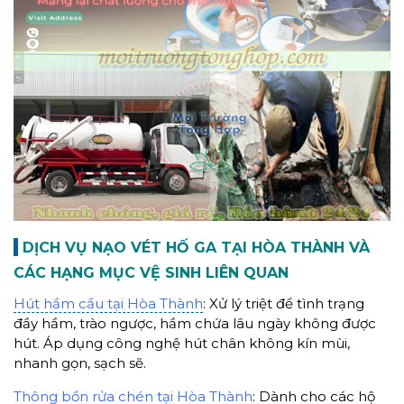
DỊCH VỤ NẠO VÉT HỐ GA TẠI HÒA THÀNH VÀ
CÁC HẠNG MỤC VỆ SINH LIÊN QUAN
Hút hầm cầu tại Hòa Thành
: Xử lý triệt để tình trạng
đầy hầm, trào ngược, hầm chứa lâu ngày không được
hút. Áp dụng công nghệ hút chân không kín mùi,
nhanh gọn, sạch sẽ.
Thông bồn rửa chén tại Hòa Thành
: Dành cho các hộ