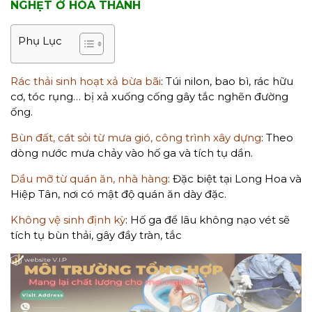
NGHẸT Ở HÒA THÀNH
Phụ Lục
Rác thải sinh hoạt xả bừa bãi
: Túi nilon, bao bì, rác hữu
cơ, tóc rụng… bị xả xuống cống gây tắc nghẽn đường
ống.
Bùn đất, cát sỏi từ mưa gió, công trình xây dựng
: Theo
dòng nước mưa chảy vào hố ga và tích tụ dần.
Dầu mỡ từ quán ăn, nhà hàng
: Đặc biệt tại Long Hoa và
Hiệp Tân, nơi có mật độ quán ăn dày đặc.
Không vệ sinh định kỳ
: Hố ga để lâu không nạo vét sẽ
tích tụ bùn thải, gây đầy tràn, tắc