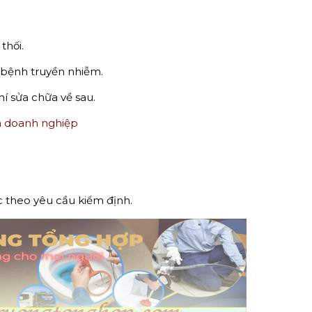
thối.
ơ bệnh truyền nhiễm.
í sửa chữa về sau.
à doanh nghiệp
c theo yêu cầu kiểm định.