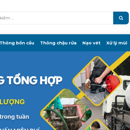
Thông bồn cầu
Thông chậu rửa
Nạo vét
Xử lý mùi