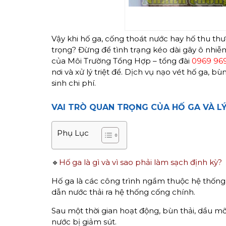
Vậy khi hố ga, cống thoát nước hay hố thu 
trọng? Đừng để tình trạng kéo dài gây ô nhiễm
của Môi Trường Tổng Hợp – tổng đài
0969 96
nơi và xử lý triệt để. Dịch vụ nạo vét hố ga, 
sinh chi phí.
VAI TRÒ QUAN TRỌNG CỦA HỐ GA VÀ LÝ
Phụ Lục
🔹
Hố ga là gì và vì sao phải làm sạch định kỳ?
Hố ga là các công trình ngầm thuộc hệ thống 
dẫn nước thải ra hệ thống cống chính.
Sau một thời gian hoạt động, bùn thải, dầu mỡ
nước bị giảm sút.