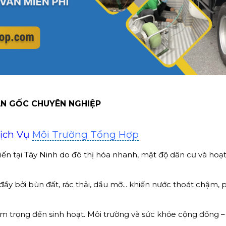
ẬN GỐC CHUYÊN NGHIỆP
Dịch Vụ
Môi Trường Tổng Hợp
ến tại Tây Ninh do đô thị hóa nhanh, mật độ dân cư và hoạ
ầy bởi bùn đất, rác thải, dầu mỡ... khiến nước thoát chậm, 
m trọng đến sinh hoạt. Môi trường và sức khỏe cộng đồng –