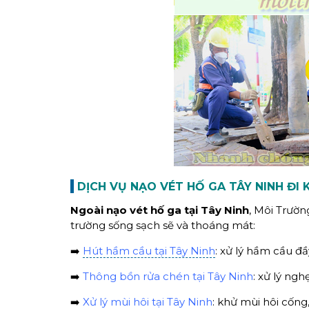
DỊCH VỤ NẠO VÉT HỐ GA TÂY NINH ĐI 
Ngoài nạo vét hố ga tại Tây Ninh
, Môi Trườ
trường sống sạch sẽ và thoáng mát:
➡️
Hút hầm cầu tại Tây Ninh
: xử lý hầm cầu đầy
➡️
Thông bồn rửa chén tại Tây Ninh
: xử lý ng
➡️
Xử lý mùi hôi tại Tây Ninh
: khử mùi hôi cống