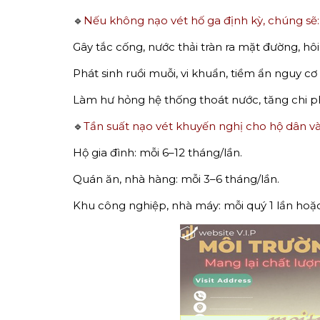
🔹
Nếu không nạo vét hố ga định kỳ, chúng sẽ:
Gây tắc cống, nước thải tràn ra mặt đường, hôi 
Phát sinh ruồi muỗi, vi khuẩn, tiềm ẩn nguy c
Làm hư hỏng hệ thống thoát nước, tăng chi ph
🔹
Tần suất nạo vét khuyến nghị cho hộ dân v
Hộ gia đình: mỗi 6–12 tháng/lần.
Quán ăn, nhà hàng: mỗi 3–6 tháng/lần.
Khu công nghiệp, nhà máy: mỗi quý 1 lần hoặ