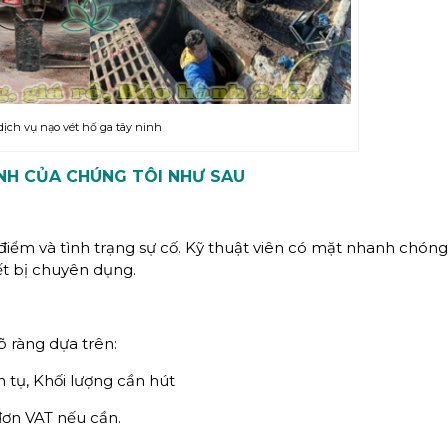
dịch vụ nạo vét hố ga tây ninh
INH CỦA CHÚNG TÔI NHƯ SAU
 điểm và tình trạng sự cố. Kỹ thuật viên có mặt nhanh chón
ết bị chuyên dụng.
õ ràng dựa trên:
 tụ, Khối lượng cần hút
đơn VAT nếu cần.