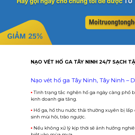
NẠO VÉT HỐ GA TÂY NINH 24/7 SẠCH T
Nạo vét hố ga Tây Ninh, Tây Ninh – 
▪
Tình trạng tắc nghẽn hố ga ngày càng phổ bi
kinh doanh gia tăng.
▪
Hố ga, hố thu nước thải thường xuyên bị lấp đ
sinh mùi hôi, trào ngược.
▪
Nếu không xử lý kịp thời sẽ ảnh hưởng nghiê
biệt vào mùa mưa.