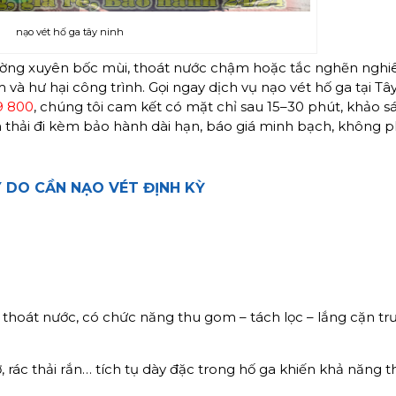
nạo vét hố ga tây ninh
thường xuyên bốc mùi, thoát nước chậm hoặc tắc nghẽn ngh
 và hư hại công trình. Gọi ngay dịch vụ nạo vét hố ga tại Tâ
9 800
, chúng tôi cam kết có mặt chỉ sau 15–30 phút, khảo sá
bùn thải đi kèm bảo hành dài hạn, báo giá minh bạch, không 
 DO CẦN NẠO VÉT ĐỊNH KỲ
thoát nước, có chức năng thu gom – tách lọc – lắng cặn trư
, rác thải rắn… tích tụ dày đặc trong hố ga khiến khả năng t