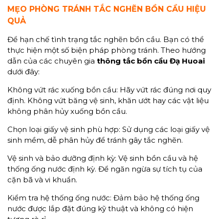
MẸO
PHÒNG TRÁNH TẮC NGHẼN BỒN CẦU HIỆU
QUẢ
Để hạn chế tình trạng tắc nghẽn bồn cầu. Bạn có thể
thực hiện một số biện pháp phòng tránh. Theo hướng
dẫn của các chuyên gia
thông tắc bồn cầu Đạ Huoai
dưới đây:
Không vứt rác xuống bồn cầu: Hãy vứt rác đúng nơi quy
định. Không vứt băng vệ sinh, khăn ướt hay các vật liệu
không phân hủy xuống bồn cầu.
Chọn loại giấy vệ sinh phù hợp: Sử dụng các loại giấy vệ
sinh mềm, dễ phân hủy để tránh gây tắc nghẽn.
Vệ sinh và bảo dưỡng định kỳ: Vệ sinh bồn cầu và hệ
thống ống nước định kỳ. Để ngăn ngừa sự tích tụ của
cặn bã và vi khuẩn.
Kiểm tra hệ thống ống nước: Đảm bảo hệ thống ống
nước được lắp đặt đúng kỹ thuật và không có hiện