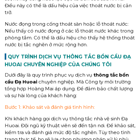
Điều này có thể là dấu hiệu của việc thoát nước bị cản
trở.
Nước đọng trong cống thoát sàn hoặc lỗ thoát nước:
Nếu thấy có nước đọng ở các lỗ thoát nước khác trong
phòng tắm. Có thể là dấu hiệu cho thấy hệ thống thoát
nước bị tắc nghẽn ở mức rộng hơn.
QUY TRÌNH DỊCH VỤ THÔNG TẮC BỒN CẦU ĐẠ
HUOAI
CHUYÊN NGHIỆP CỦA CHÚNG TÔI
Dưới đây là quy trình phục vụ dịch vụ
thông tắc bồn
cầu Đạ Huoai
chuyên nghiệp. Mà Công ty môi trường
tổng hợp Hoàng Mai áp dụng. Để đảm bảo chất lượng
và sự hài lòng của khách hàng:
Bước 1: Khảo sát và đánh giá tình hình:
Khi khách hàng gọi dịch vụ thông tắc nhà vệ sinh Đạ
Huoai. Đội ngũ kỹ thuật viên sẽ đến tận nơi. Để khảo sát,
kiểm tra và đánh giá mức độ tắc nghẽn. Tùy theo tình
trạng thực tế, họ sẽ lựa chọn phương pháp xử lý phù