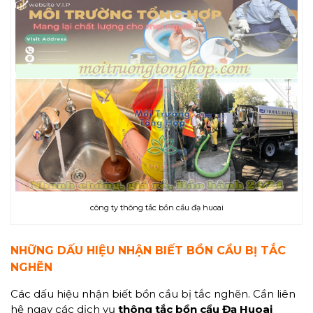
công ty thông tắc bồn cầu đạ huoai
NHỮNG DẤU HIỆU NHẬN BIẾT BỒN CẦU BỊ TẮC
NGHẼN
Các dấu hiệu nhận biết bồn cầu bị tắc nghẽn. Cần liên
hệ ngay các dịch vụ
thông tắc bồn cầu Đạ Huoai