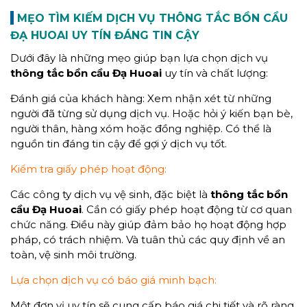
MẸO TÌM KIẾM DỊCH VỤ THÔNG TẮC BỒN CẦU
ĐẠ HUOAI UY TÍN ĐÁNG TIN CẬY
Dưới đây là những mẹo giúp bạn lựa chọn dịch vụ
thông tắc bồn cầu
Đạ Huoai
uy tín và chất lượng:
Đánh giá của khách hàng: Xem nhận xét từ những
người đã từng sử dụng dịch vụ. Hoặc hỏi ý kiến bạn bè,
người thân, hàng xóm hoặc đồng nghiệp. Có thể là
nguồn tin đáng tin cậy để gợi ý dịch vụ tốt.
Kiểm tra giấy phép hoạt động:
Các công ty dịch vụ vệ sinh, đặc biệt là
thông tắc bồn
cầu
Đạ Huoai
. Cần có giấy phép hoạt động từ cơ quan
chức năng. Điều này giúp đảm bảo họ hoạt động hợp
pháp, có trách nhiệm. Và tuân thủ các quy định về an
toàn, vệ sinh môi trường.
Lựa chọn dịch vụ có báo giá minh bạch:
Một đơn vị uy tín sẽ cung cấp báo giá chi tiết và rõ ràng