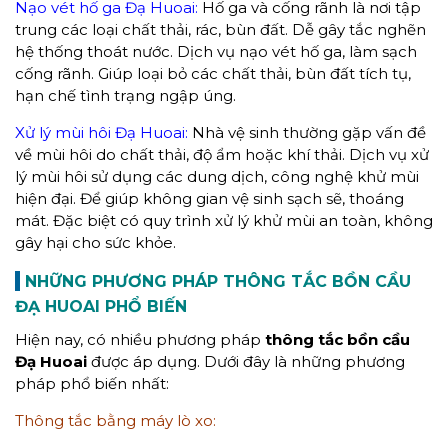
Nạo vét hố ga Đạ Huoai:
Hố ga và cống rãnh là nơi tập
trung các loại chất thải, rác, bùn đất. Dễ gây tắc nghẽn
hệ thống thoát nước. Dịch vụ nạo vét hố ga, làm sạch
cống rãnh. Giúp loại bỏ các chất thải, bùn đất tích tụ,
hạn chế tình trạng ngập úng.
Xử lý mùi hôi Đạ Huoai:
Nhà vệ sinh thường gặp vấn đề
về mùi hôi do chất thải, độ ẩm hoặc khí thải. Dịch vụ xử
lý mùi hôi sử dụng các dung dịch, công nghệ khử mùi
hiện đại. Để giúp không gian vệ sinh sạch sẽ, thoáng
mát. Đặc biệt có quy trình xử lý khử mùi an toàn, không
gây hại cho sức khỏe.
NHỮNG P
HƯƠNG PHÁP THÔNG TẮC BỒN CẦU
ĐẠ HUOAI
PHỔ BIẾN
Hiện nay, có nhiều phương pháp
thông tắc bồn cầu
Đạ Huoai
được áp dụng. Dưới đây là những phương
pháp phổ biến nhất:
Thông tắc bằng máy lò xo: