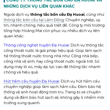
CÔNG TY THÔNG TẮC BỒN CẦU ĐẠ HUOAI VÀ
NHỮNG DỊCH VỤ LIÊN QUAN KHÁC
Ngoài dịch vụ
thông tắc bồn cầu
Đạ Huoai
, cũng như
thông tắc bồn cầu tại Lâm Đồng
: Chuyên nghiệp, uy
tín, nhanh chóng, hiệu quả triệt để. Công ty môi trường
tổng hợp Hoàng Mai còn phục vụ nhiều dịch vụ liên
quan khác:
Thông cống nghẹt huyện Đạ Huoai:
Dịch vụ thông tắc
cống thoát nước là giải pháp hiệu quả. Giúp làm sạch
hệ thống thoát nước trong nhà như: Cống nhà bếp,
cống nhà vệ sinh, hay cống thoát nước ngoài trời. Sử
dụng máy lò xo, máy áp lực cao để thông tắc nhanh
chóng và hiệu quả.
Hút hầm cầu huyện Đạ Huoai
:
Dịch vụ hút hầm cầu
chuyên nghiệp giúp làm sạch hầm cầu. Đảm bảo hệ
thống vệ sinh hoạt động trơn tru. Trang bị xe chuyên
dụng và đảm bảo hút sạch sẽ, không gây ô nhiễm môi
trường xung quanh.