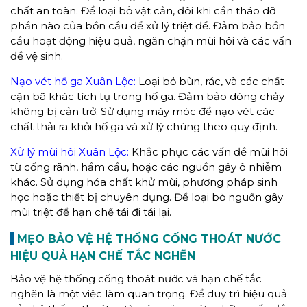
chất an toàn. Để loại bỏ vật cản, đôi khi cần tháo dỡ
phần nào của bồn cầu để xử lý triệt để. Đảm bảo bồn
cầu hoạt động hiệu quả, ngăn chặn mùi hôi và các vấn
đề vệ sinh.
Nạo vét hố ga Xuân Lộc:
Loại bỏ bùn, rác, và các chất
cặn bã khác tích tụ trong hố ga. Đảm bảo dòng chảy
không bị cản trở. Sử dụng máy móc để nạo vét các
chất thải ra khỏi hố ga và xử lý chúng theo quy định.
Xử lý mùi hôi Xuân Lộc:
Khắc phục các vấn đề mùi hôi
từ cống rãnh, hầm cầu, hoặc các nguồn gây ô nhiễm
khác. Sử dụng hóa chất khử mùi, phương pháp sinh
học hoặc thiết bị chuyên dụng. Để loại bỏ nguồn gây
mùi triệt để hạn chế tái đi tái lại.
MẸO BẢO VỆ HỆ THỐNG CỐNG THOÁT NƯỚC
HIỆU QUẢ HẠN CHẾ TẮC NGHẼN
Bảo vệ hệ thống cống thoát nước và hạn chế tắc
nghẽn là một việc làm quan trọng. Để duy trì hiệu quả