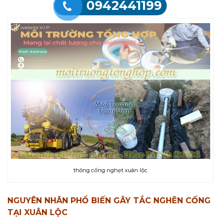
0942441199
thông cống nghẹt xuân lộc
NGUYÊN NHÂN PHỔ BIẾN GÂY TẮC NGHẼN CỐNG
TẠI XUÂN LỘC