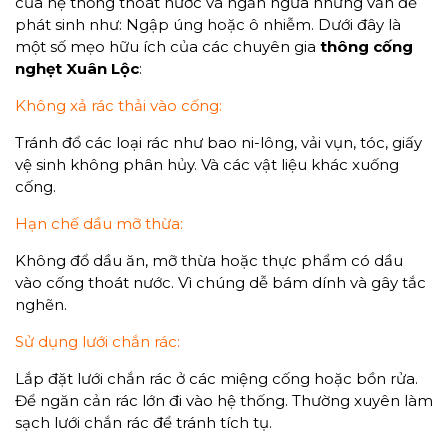
của hệ thống thoát nước và ngăn ngừa những vấn đề
phát sinh như: Ngập úng hoặc ô nhiễm. Dưới đây là
một số mẹo hữu ích của các chuyên gia
thông cống
nghẹt Xuân Lộc
:
Không xả rác thải vào cống:
Tránh đổ các loại rác như bao ni-lông, vải vụn, tóc, giấy
vệ sinh không phân hủy. Và các vật liệu khác xuống
cống.
Hạn chế dầu mỡ thừa:
Không đổ dầu ăn, mỡ thừa hoặc thực phẩm có dầu
vào cống thoát nước. Vì chúng dễ bám dính và gây tắc
nghẽn.
Sử dụng lưới chắn rác:
Lắp đặt lưới chắn rác ở các miệng cống hoặc bồn rửa.
Để ngăn cản rác lớn đi vào hệ thống. Thường xuyên làm
sạch lưới chắn rác để tránh tích tụ.