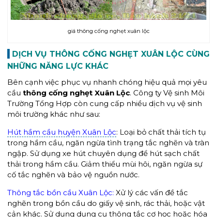
giá thông cống nghẹt xuân lộc
DỊCH VỤ
THÔNG CỐNG NGHẸT XUÂN LỘC CÙNG
NHỮNG NĂNG LỰC KHÁC
Bên cạnh việc phục vụ nhanh chóng hiệu quả mọi yêu
cầu
thông cống nghẹt Xuân Lộc
. Công ty Vệ sinh Môi
Trường Tổng Hợp còn cung cấp nhiều dịch vụ vệ sinh
môi trường khác như sau:
Hút hầm cầu huyện Xuân Lộc
: Loại bỏ chất thải tích tụ
trong hầm cầu, ngăn ngừa tình trạng tắc nghẽn và tràn
ngập. Sử dụng xe hút chuyên dụng để hút sạch chất
thải trong hầm cầu. Giảm thiểu mùi hôi, ngăn ngừa sự
cố tắc nghẽn và bảo vệ nguồn nước.
Thông tắc bồn cầu Xuân Lộc:
Xử lý các vấn đề tắc
nghẽn trong bồn cầu do giấy vệ sinh, rác thải, hoặc vật
cản khác. Sử dụng dụng cụ thông tắc cơ học hoặc hóa