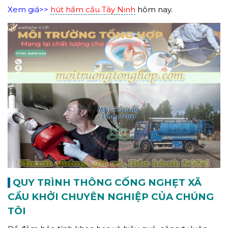
Xem giá>>
hút hầm cầu Tây Ninh
hôm nay.
QUY TRÌNH THÔNG CỐNG NGHẸT XÃ
CẦU KHỞI CHUYÊN NGHIỆP CỦA CHÚNG
TÔI