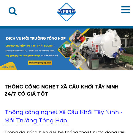
THÔNG CỐNG NGHẸT XÃ CẦU KHỞI TÂY NINH
24/7 CÓ GIÁ TỐT
Thông cống nghẹt Xã Cầu Khởi Tây Ninh -
Môi Trường Tổng Hợp
Trong đời sống hiện đại, hệ thống thoát nước đóng vai