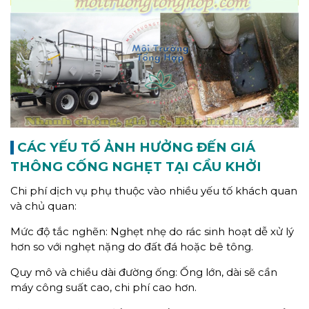
CÁC YẾU TỐ ẢNH HƯỞNG ĐẾN GIÁ
THÔNG CỐNG NGHẸT TẠI CẦU KHỞI
Chi phí dịch vụ phụ thuộc vào nhiều yếu tố khách quan
và chủ quan:
Mức độ tắc nghẽn: Nghẹt nhẹ do rác sinh hoạt dễ xử lý
hơn so với nghẹt nặng do đất đá hoặc bê tông.
Quy mô và chiều dài đường ống: Ống lớn, dài sẽ cần
máy công suất cao, chi phí cao hơn.