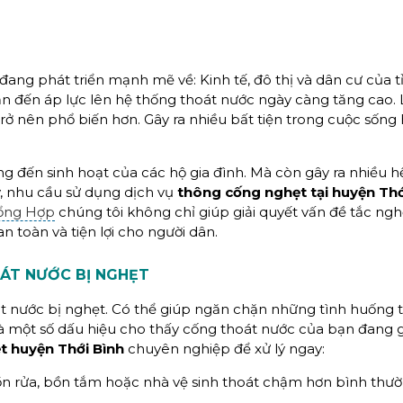
ang phát triển mạnh mẽ về: Kinh tế, đô thị và dân cư của t
 dẫn đến áp lực lên hệ thống thoát nước ngày càng tăng cao.
ở nên phổ biến hơn. Gây ra nhiều bất tiện trong cuộc sống
 đến sinh hoạt của các hộ gia đình. Mà còn gây ra nhiều hệ
y, nhu cầu sử dụng dịch vụ
thông cống nghẹt tại huyện Thớ
Tổng Hợp
chúng tôi không chỉ giúp giải quyết vấn đề tắc ng
 toàn và tiện lợi cho người dân.
ÁT NƯỚC BỊ NGHẸT
 nước bị nghẹt. Có thể giúp ngăn chặn những tình huống tồ
 là một số dấu hiệu cho thấy cống thoát nước của bạn đang 
 huyện Thới Bình
chuyên nghiệp để xử lý ngay:
n rửa, bồn tắm hoặc nhà vệ sinh thoát chậm hơn bình thườ