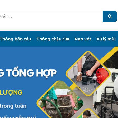
Thông bồn cầu
Thông chậu rửa
Nạo vét
Xử lý mùi