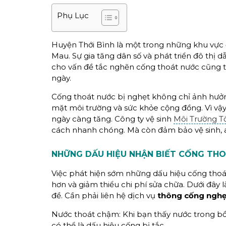
Phụ Lục
Huyện Thới Bình là một trong những khu vực đ
Mau. Sự gia tăng dân số và phát triển đô thị
cho vấn đề tắc nghẽn cống thoát nước cũng tr
ngày.
Cống thoát nước bị nghẹt không chỉ ảnh hưởng
mặt môi trường và sức khỏe cộng đồng. Vì vậ
ngày càng tăng. Công ty vệ sinh
Môi Trường 
cách nhanh chóng. Mà còn đảm bảo vệ sinh, an
NHỮNG DẤU HIỆU NHẬN BIẾT CỐNG THO
Việc phát hiện sớm những dấu hiệu cống thoát
hơn và giảm thiểu chi phí sửa chữa. Dưới đây
đề. Cần phải liên hệ dịch vụ
thông cống nghẹt
Nước thoát chậm: Khi bạn thấy nước trong bồ
có thể là dấu hiệu cống bị tắc.