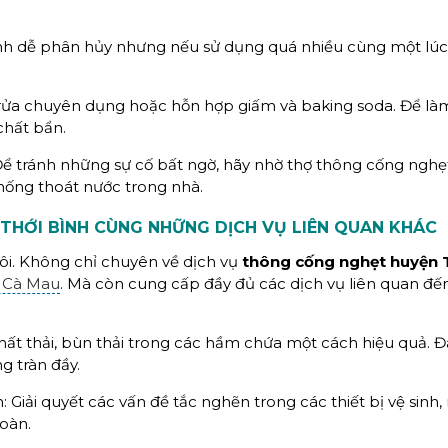
sinh dễ phân hủy nhưng nếu sử dụng quá nhiều cùng một lúc
y rửa chuyên dụng hoặc hỗn hợp giấm và baking soda. Để là
chất bẩn.
Để tránh những sự cố bất ngờ, hãy nhờ thợ thông cống ngh
thống thoát nước trong nhà.
HỚI BÌNH CÙNG NHỮNG DỊCH VỤ LIÊN QUAN KHÁC
ôi. Không chỉ chuyên về dịch vụ
thông cống nghẹt
huyện 
i Cà Mau
. Mà còn cung cấp đầy đủ các dịch vụ liên quan đế
hất thải, bùn thải trong các hầm chứa một cách hiệu quả. 
g tràn đầy.
Giải quyết các vấn đề tắc nghẽn trong các thiết bị vệ sinh,
oàn.