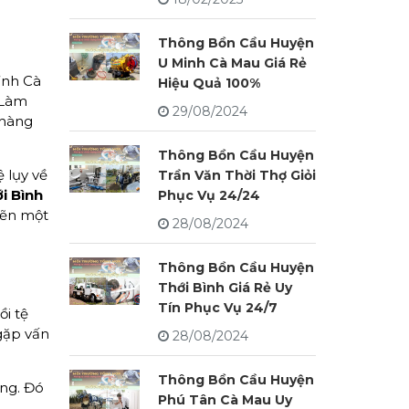
Thông Bồn Cầu Huyện
U Minh Cà Mau Giá Rẻ
ỉnh Cà
Hiệu Quả 100%
 Làm
29/08/2024
 hàng
Thông Bồn Cầu Huyện
 lụy về
Trần Văn Thời Thợ Giỏi
i Bình
Phục Vụ 24/24
hẽn một
28/08/2024
Thông Bồn Cầu Huyện
Thới Bình Giá Rẻ Uy
Tín Phục Vụ 24/7
i tệ
gặp vấn
28/08/2024
Thông Bồn Cầu Huyện
ng. Đó
Phú Tân Cà Mau Uy