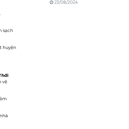
23/08/2024
.
m sạch
ẹt huyện
Thới
n vệ
Đảm
 nhà