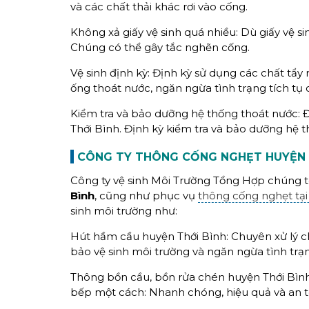
và các chất thải khác rơi vào cống.
Không xả giấy vệ sinh quá nhiều: Dù giấy vệ 
Chúng có thể gây tắc nghẽn cống.
Vệ sinh định kỳ: Định kỳ sử dụng các chất tẩ
ống thoát nước, ngăn ngừa tình trạng tích tụ 
Kiểm tra và bảo dưỡng hệ thống thoát nước: 
Thới Bình. Định kỳ kiểm tra và bảo dưỡng hệ 
CÔNG TY THÔNG CỐNG NGHẸT HUYỆN T
Công ty vệ sinh Môi Trường Tổng Hợp chúng t
Bình
, cũng như phục vụ
thông cống nghẹt tạ
sinh môi trường như:
Hút hầm cầu huyện Thới Bình: Chuyên xử lý c
bảo vệ sinh môi trường và ngăn ngừa tình trạn
Thông bồn cầu, bồn rửa chén huyện Thới Bình: 
bếp một cách: Nhanh chóng, hiệu quả và an t