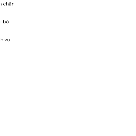
ăn chặn
i bỏ
ch vụ