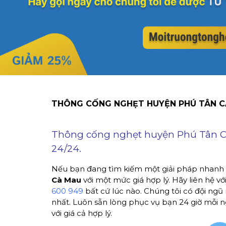
THÔNG CỐNG NGHẸT HUYỆN PHÚ TÂN CÀ
Thông cống nghẹt huyện Phú Tân Cà M
24/24.
Nếu bạn đang tìm kiếm một giải pháp nhanh 
Cà Mau
với một mức giá hợp lý. Hãy liên hệ v
600 949
bất cứ lúc nào. Chúng tôi có đội ngũ 
nhất. Luôn sẵn lòng phục vụ bạn 24 giờ mỗi n
với giá cả hợp lý.