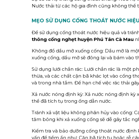
Nước thải từ các hộ gia đình cũng không thể t
MẸO SỬ DỤNG CỐNG THOÁT NƯỚC HIỆU
Để sử dụng cống thoát nước hiệu quả và trán
thông cống nghẹt huyện Phú Tân Cà Mau
nh
Không đổ dầu mỡ xuống cống: Dầu mỡ là một
xuống cống, dầu mỡ sẽ đông lại và bám vào t
Sử dụng lưới chắn rác: Lưới chắn rác là một p
thừa, và các chất cặn bã khác lọt vào cống tho
và trong nhà tắm. Để hạn chế việc rác thải gâ
Xả nước nóng định kỳ: Xả nước nóng định kỳ 
thể đã tích tụ trong ống dẫn nước.
Tránh xả vật liệu không phân hủy vào cống: Các
tăm bông khi xả xuống cống sẽ dễ gây tắc ng
Kiểm tra và bảo dưỡng cống thoát nước định k
vấn đề tiềm ẩn như: Cặn bã tích tụ hoặc rễ câ