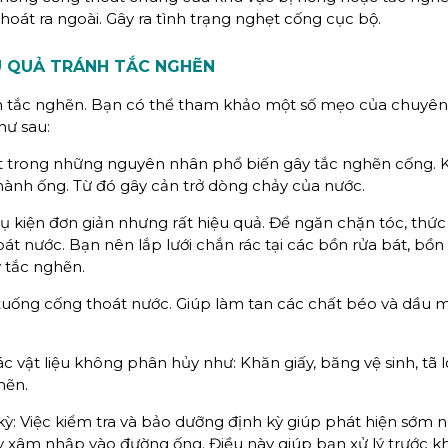
hoát ra ngoài. Gây ra tình trạng nghẹt cống cục bộ.
 QUẢ TRÁNH TẮC NGHẼN
h tắc nghẽn. Bạn có thể tham khảo một số mẹo của chuyên
ư sau:
 trong những nguyên nhân phổ biến gây tắc nghẽn cống. K
hành ống. Từ đó gây cản trở dòng chảy của nước.
hụ kiện đơn giản nhưng rất hiệu quả. Để ngăn chặn tóc, thức
át nước. Bạn nên lắp lưới chắn rác tại các bồn rửa bát, bồn 
y tắc nghẽn.
xuống cống thoát nước. Giúp làm tan các chất béo và dầu 
 vật liệu không phân hủy như: Khăn giấy, băng vệ sinh, tã ló
hẽn.
ỳ: Việc kiểm tra và bảo dưỡng định kỳ giúp phát hiện sớm 
y xâm nhập vào đường ống. Điều này giúp bạn xử lý trước kh