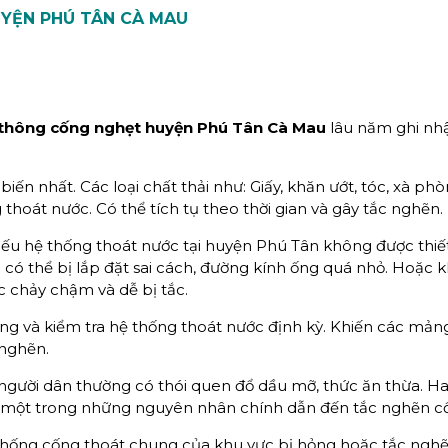
YỆN PHÚ TÂN CÀ MAU
thông cống nghẹt huyện Phú Tân Cà Mau
lâu năm ghi nh
biến nhất. Các loại chất thải như: Giấy, khăn ướt, tóc, xà ph
hoát nước. Có thể tích tụ theo thời gian và gây tắc nghẽn.
 Nếu hệ thống thoát nước tại huyện Phú Tân không được thiế
 có thể bị lắp đặt sai cách, đường kính ống quá nhỏ. Hoặc 
 chảy chậm và dễ bị tắc.
ng và kiểm tra hệ thống thoát nước định kỳ. Khiến các mả
 nghẽn.
người dân thường có thói quen đổ dầu mỡ, thức ăn thừa. H
 một trong những nguyên nhân chính dẫn đến tắc nghẽn c
thống cống thoát chung của khu vực bị hỏng hoặc tắc nghẽ