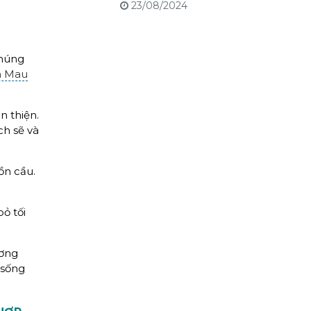
23/08/2024
chúng
à Mau
n thiện.
ch sẽ và
ồn cầu.
ỏ tối
ương
 sống