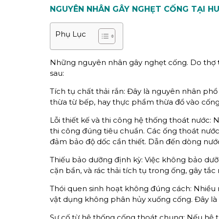
NGUYÊN NHÂN GÂY
NGHẸT
CỐNG TẠI HU
Phụ Lục
Những nguyên nhân gây nghẹt cống. Do thợ
sau:
Tích tụ chất thải rắn: Đây là nguyên nhân phổ 
thừa từ bếp, hay thực phẩm thừa đổ vào cống t
Lỗi thiết kế và thi công hệ thống thoát nước:
thi công đúng tiêu chuẩn. Các ống thoát nước
đảm bảo độ dốc cần thiết. Dẫn đến dòng nước
Thiếu bảo dưỡng định kỳ: Việc không bảo dưỡ
cặn bẩn, và rác thải tích tụ trong ống, gây tắc
Thói quen sinh hoạt không đúng cách: Nhiều 
vật dụng không phân hủy xuống cống. Đây là
Sự cố từ hệ thống cống thoát chung: Nếu hệ 