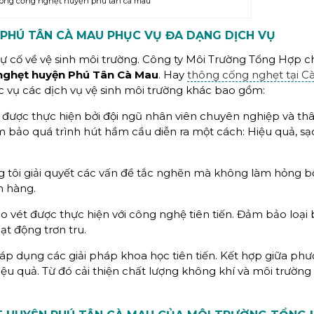
hông cống nghẹt huyện phú tân cà mau
PHÚ TÂN CÀ MAU PHỤC VỤ ĐA DẠNG DỊCH VỤ
c sự cố về vệ sinh môi trường. Công ty Môi Trường Tổng Hợp 
nghẹt huyện Phú Tân Cà Mau
. Hay
thông cống nghẹt tại C
c vụ các dịch vụ vệ sinh môi trường khác bao gồm:
ược thực hiện bởi đội ngũ nhân viên chuyên nghiệp và thâ
 bảo quá trình hút hầm cầu diễn ra một cách: Hiệu quả, sạ
tôi giải quyết các vấn đề tắc nghẽn mà không làm hỏng b
h hàng.
 vét được thực hiện với công nghệ tiên tiến. Đảm bảo loại b
ạt động trơn tru.
áp dụng các giải pháp khoa học tiên tiến. Kết hợp giữa ph
iệu quả. Từ đó cải thiện chất lượng không khí và môi trường