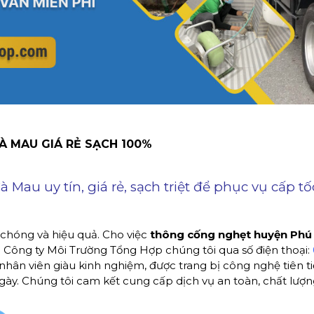
 MAU GIÁ RẺ SẠCH 100%
au uy tín, giá rẻ, sạch triệt để phục vụ cấp tố
chóng và hiệu quả. Cho việc
thông cống nghẹt huyện Phú
ới Công ty Môi Trường Tổng Hợp chúng tôi qua số điện thoại:
nhân viên giàu kinh nghiệm, được trang bị công nghệ tiên t
gày. Chúng tôi cam kết cung cấp dịch vụ an toàn, chất lượ