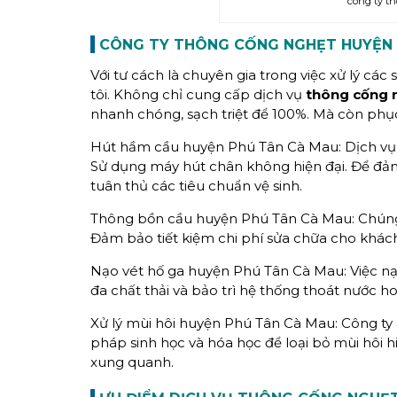
công ty t
CÔNG TY THÔNG CỐNG NGHẸT HUYỆN 
Với tư cách là chuyên gia trong việc xử lý cá
tôi. Không chỉ cung cấp dịch vụ
thông cống 
nhanh chóng, sạch triệt để 100%. Mà còn phụ
Hút hầm cầu huyện Phú Tân Cà Mau: Dịch vụ đ
Sử dụng máy hút chân không hiện đại. Để đảm
tuân thủ các tiêu chuẩn vệ sinh.
Thông bồn cầu huyện Phú Tân Cà Mau: Chúng 
Đảm bảo tiết kiệm chi phí sửa chữa cho khác
Nạo vét hố ga huyện Phú Tân Cà Mau: Việc nạo
đa chất thải và bảo trì hệ thống thoát nước ho
Xử lý mùi hôi huyện Phú Tân Cà Mau: Công ty 
pháp sinh học và hóa học để loại bỏ mùi hôi h
xung quanh.