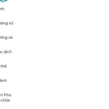
HỢP
ịnh
năng xử
ường và
ác dịch
 thể
hành
yện Phú
a chữa