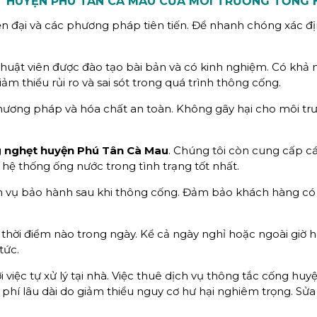
T
HUYỆN PHÚ TÂN CÀ MAU CỦA MÔI TRƯỜNG TỔNG 
ện đại và các phương pháp tiên tiến. Để nhanh chóng xác đ
huật viên được đào tạo bài bản và có kinh nghiệm. Có khả 
ảm thiểu rủi ro và sai sót trong quá trình thông cống.
hương pháp và hóa chất an toàn. Không gây hại cho môi tr
 nghẹt huyện Phú Tân Cà Mau
. Chúng tôi còn cung cấp c
 hệ thống ống nước trong tình trạng tốt nhất.
ch vụ bảo hành sau khi thông cống. Đảm bảo khách hàng có
thời điểm nào trong ngày. Kể cả ngày nghỉ hoặc ngoài giờ 
tức.
i việc tự xử lý tại nhà. Việc thuê dịch vụ thông tắc cống hu
 phí lâu dài do giảm thiểu nguy cơ hư hại nghiêm trọng. Sử