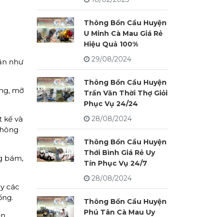
Thông Bồn Cầu Huyện
U Minh Cà Mau Giá Rẻ
Hiệu Quả 100%
29/08/2024
ận như
Thông Bồn Cầu Huyện
òng, mỡ
Trần Văn Thời Thợ Giỏi
Phục Vụ 24/24
t kế và
28/08/2024
không
Thông Bồn Cầu Huyện
Thới Bình Giá Rẻ Uy
ng bám,
Tín Phục Vụ 24/7
28/08/2024
ay các
ống.
Thông Bồn Cầu Huyện
Phú Tân Cà Mau Uy
n.