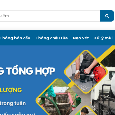
Thông bồn cầu
Thông chậu rửa
Nạo vét
Xử lý mùi