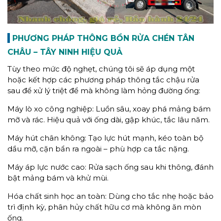
PHƯƠNG PHÁP THÔNG BỒN RỬA CHÉN TÂN
CHÂU – TÂY NINH HIỆU QUẢ
Tùy theo mức độ nghẹt, chúng tôi sẽ áp dụng một
hoặc kết hợp các phương pháp thông tắc chậu rửa
sau để xử lý triệt để mà không làm hỏng đường ống:
Máy lò xo công nghiệp: Luồn sâu, xoay phá mảng bám
mỡ và rác. Hiệu quả với ống dài, gập khúc, tắc lâu năm.
Máy hút chân không: Tạo lực hút mạnh, kéo toàn bộ
dầu mỡ, cặn bẩn ra ngoài – phù hợp ca tắc nặng.
Máy áp lực nước cao: Rửa sạch ống sau khi thông, đánh
bật mảng bám và khử mùi.
Hóa chất sinh học an toàn: Dùng cho tắc nhẹ hoặc bảo
trì định kỳ, phân hủy chất hữu cơ mà không ăn mòn
ống.