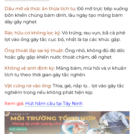
Dầu mỡ và thức ăn thừa tích tụ
: Đổ mỡ trực tiếp xuống
bồn khiến chúng bám dính, lâu ngày tạo mảng bám
dày gây nghẹt.
Rác hữu cơ không lọc kỹ
: Vỏ trứng, rau vụn, bã cà phê
lọt vào ống gây tắc cục bộ, nhất là tại các khúc gập.
Ống thoát lắp sai kỹ thuật
: Ống nhỏ, không đủ độ dốc
hoặc gãy gập khiến nước thoát chậm, dễ nghẹt.
Không vệ sinh định kỳ
: Mảng bám, mùi hôi và vi khuẩn
tích tụ theo thời gian gây tắc nghẽn.
Vật cứng rơi vào ống
: Thìa, giẻ, nắp lọ… lọt vào gây tắc
nghiêm trọng nếu không phát hiện kịp.
Xem giá
:
Hút hầm cầu tại Tây Ninh