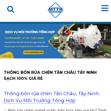
THÔNG BỒN RỬA CHÉN TÂN CHÂU TÂY NINH
SẠCH 100% GIÁ RẺ
Thông bồn rửa chén Tân Châu, Tây Ninh.
Dịch Vụ Môi Trường Tổng Hợp
☆
Bồn rửa chén nghẹt nước, bốc mùi, trào ngược? Tình