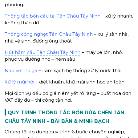
phương:
Thông tắc bồn cầu tại Tân Châu Tây Ninh
– xử lý nhanh,
không tháo dỡ
Thông cống nghẹt Tân Châu Tây Ninh
– xử lý sàn nhà,
nhà vệ sinh, đường ống thoát
Hút hầm cầu Tân Châu Tây Ninh
– máy xe lớn, nhỏ,
phục vụ đường nhỏ – hẻm sâu
Nạo vét hố ga
– Làm sạch hệ thống xử lý nước thải
Xử lý mùi hôi
– diệt khuẩn, khử mùi sinh học an toàn
Mọi dịch vụ đều có giá niêm yết rõ ràng – xuất hóa đơn
VAT đầy đủ – thi công tận nơi.
QUY TRÌNH THÔNG TẮC BỒN RỬA CHÉN TÂN
CHÂU TÂY NINH – BÀI BẢN & MINH BẠCH
Chúng tôi áp dụng quy trình 6 bước chuyên nghiệp,