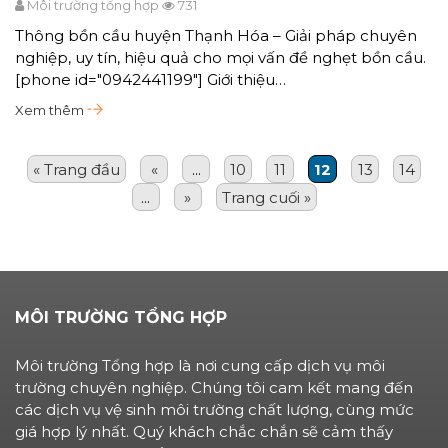
Môi trường tổng hợp
731
Thông bồn cầu huyện Thạnh Hóa – Giải pháp chuyên
nghiệp, uy tín, hiệu quả cho mọi vấn đề nghẹt bồn cầu.
[phone id="0942441199"] Giới thiệu…
Xem thêm
« Trang đầu
«
...
10
11
12
13
14
...
»
Trang cuối »
MÔI TRƯỜNG TỔNG HỢP
Môi trường Tổng hợp là nơi cung cấp dịch vụ môi
trường chuyên nghiệp. Chúng tôi cam kết mang đến
các dịch vụ vệ sinh môi trường chất lượng, cùng mức
giá hợp lý nhất. Quý khách chắc chắn sẽ cảm thấy