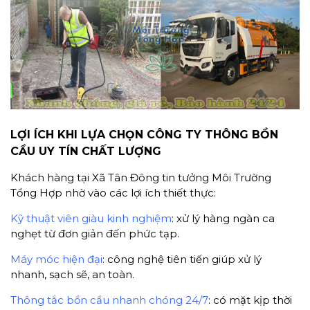
LỢI ÍCH KHI LỰA CHỌN CÔNG TY THÔNG BỒN
CẦU UY TÍN CHẤT LƯỢNG
Khách hàng tại Xã Tân Đông tin tưởng Môi Trường
Tổng Hợp nhờ vào các lợi ích thiết thực:
Kỹ thuật viên giàu kinh nghiệm
: xử lý hàng ngàn ca
nghẹt từ đơn giản đến phức tạp.
Máy móc hiện đại
: công nghệ tiên tiến giúp xử lý
nhanh, sạch sẽ, an toàn.
Thông tắc bồn cầu nhanh chóng 24/7
: có mặt kịp thời