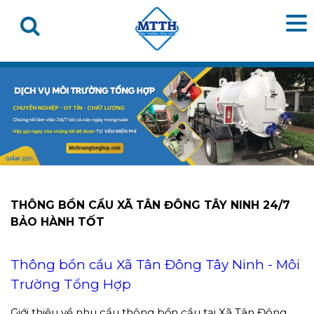
THÔNG BỒN CẦU XÃ TÂN ĐÔNG TÂY NINH 24/7
BẢO HÀNH TỐT
Thông bồn cầu Xã Tân Đông Tây Ninh - Môi
Trường Tổng Hợp
Giới thiệu về nhu cầu thông bồn cầu tại Xã Tân Đông