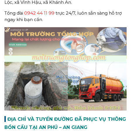
Lộc, xã Vĩnh Hậu, xã Khánh An.
Tổng đài
0942 44 11 99
trực 24/7, luôn sẵn sàng hỗ trợ
ngay khi bạn cần.
ĐỊA CHỈ VÀ TUYẾN ĐƯỜNG ĐÃ PHỤC VỤ THÔNG
BỒN CẦU TẠI AN PHÚ – AN GIANG