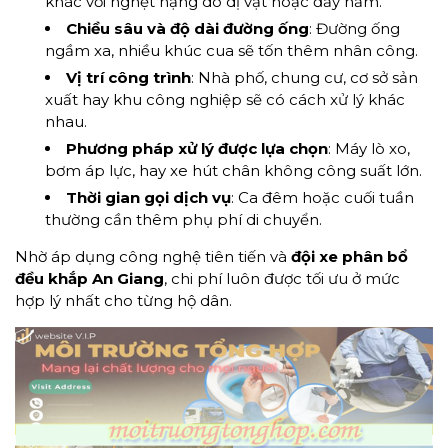
khác với nghẹt nặng do dị vật hoặc đầy hầm.
Chiều sâu và độ dài đường ống
: Đường ống
ngầm xa, nhiều khúc cua sẽ tốn thêm nhân công.
Vị trí công trình
: Nhà phố, chung cư, cơ sở sản
xuất hay khu công nghiệp sẽ có cách xử lý khác
nhau.
Phương pháp xử lý được lựa chọn
: Máy lò xo,
bơm áp lực, hay xe hút chân không công suất lớn.
Thời gian gọi dịch vụ
: Ca đêm hoặc cuối tuần
thường cần thêm phụ phí di chuyển.
Nhờ áp dụng công nghệ tiên tiến và
đội xe phân bổ
đều khắp An Giang
, chi phí luôn được tối ưu ở mức
hợp lý nhất cho từng hộ dân.