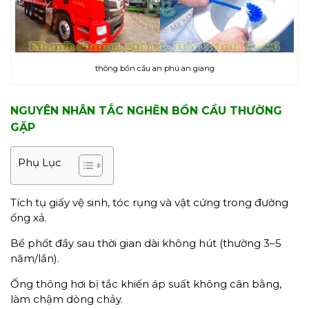
thông bồn cầu an phú an giang
NGUYÊN NHÂN TẮC NGHẼN BỒN CẦU THƯỜNG
GẶP
Phụ Lục
Tích tụ giấy vệ sinh, tóc rụng và vật cứng trong đường
ống xả.
Bể phốt đầy sau thời gian dài không hút (thường 3–5
năm/lần).
Ống thông hơi bị tắc khiến áp suất không cân bằng,
làm chậm dòng chảy.