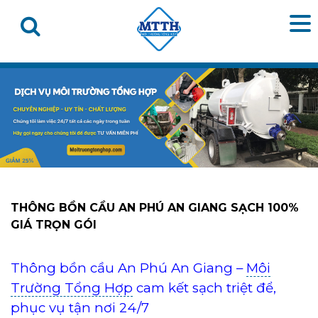
THÔNG BỒN CẦU AN PHÚ AN GIANG SẠCH 100%
GIÁ TRỌN GÓI
Thông bồn cầu An Phú An Giang –
Môi
Trường Tổng Hợp
cam kết sạch triệt để,
phục vụ tận nơi 24/7