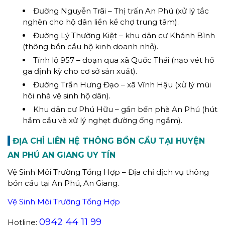
Đường Nguyễn Trãi – Thị trấn An Phú (xử lý tắc
nghẽn cho hộ dân liền kề chợ trung tâm).
Đường Lý Thường Kiệt – khu dân cư Khánh Bình
(thông bồn cầu hộ kinh doanh nhỏ).
Tỉnh lộ 957 – đoạn qua xã Quốc Thái (nạo vét hố
ga định kỳ cho cơ sở sản xuất).
Đường Trần Hưng Đạo – xã Vĩnh Hậu (xử lý mùi
hôi nhà vệ sinh hộ dân).
Khu dân cư Phú Hữu – gần bến phà An Phú (hút
hầm cầu và xử lý nghẹt đường ống ngầm).
ĐỊA CHỈ LIÊN HỆ THÔNG BỒN CẦU TẠI HUYỆN
AN PHÚ AN GIANG UY TÍN
Vệ Sinh Môi Trường Tổng Hợp – Địa chỉ dịch vụ thông
bồn cầu tại An Phú, An Giang.
Vệ Sinh Môi Trường Tổng Hợp
0942 44 11 99
Hotline: