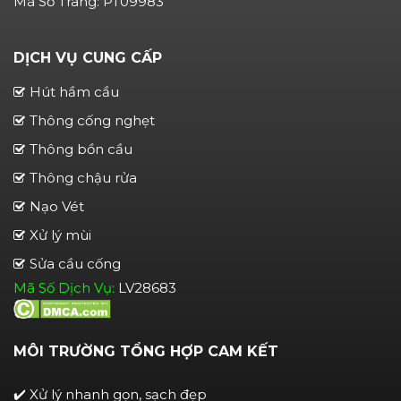
Mã Số Trang: PT09983
DỊCH VỤ CUNG CẤP
Hút hầm cầu
Thông cống nghẹt
Thông bồn cầu
Thông chậu rửa
Nạo Vét
Xử lý mùi
Sửa cầu cống
Mã Số Dịch Vụ:
LV28683
MÔI TRƯỜNG TỔNG HỢP CAM KẾT
✔️ Xử lý nhanh gọn, sạch đẹp