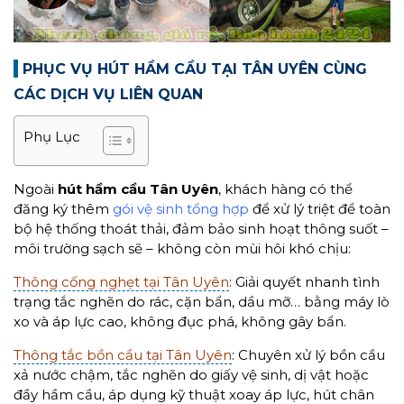
PHỤC VỤ HÚT HẦM CẦU TẠI TÂN UYÊN CÙNG
CÁC DỊCH VỤ LIÊN QUAN
Phụ Lục
Ngoài
hút hầm cầu Tân Uyên
, khách hàng có thể
đăng ký thêm
gói vệ sinh tổng hợp
để xử lý triệt để toàn
bộ hệ thống thoát thải, đảm bảo sinh hoạt thông suốt –
môi trường sạch sẽ – không còn mùi hôi khó chịu:
Thông cống nghẹt tại Tân Uyên
: Giải quyết nhanh tình
trạng tắc nghẽn do rác, cặn bẩn, dầu mỡ… bằng máy lò
xo và áp lực cao, không đục phá, không gây bẩn.
Thông tắc bồn cầu tại Tân Uyên
: Chuyên xử lý bồn cầu
xả nước chậm, tắc nghẽn do giấy vệ sinh, dị vật hoặc
đầy hầm cầu, áp dụng kỹ thuật xoay áp lực, hút chân