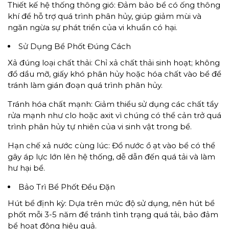
Thiết kế hệ thống thông gió: Đảm bảo bể có ống thông
khí để hỗ trợ quá trình phân hủy, giúp giảm mùi và
ngăn ngừa sự phát triển của vi khuẩn có hại.
Sử Dụng Bể Phốt Đúng Cách
Xả đúng loại chất thải: Chỉ xả chất thải sinh hoạt; không
đổ dầu mỡ, giấy khó phân hủy hoặc hóa chất vào bể để
tránh làm gián đoạn quá trình phân hủy.
Tránh hóa chất mạnh: Giảm thiểu sử dụng các chất tẩy
rửa mạnh như clo hoặc axit vì chúng có thể cản trở quá
trình phân hủy tự nhiên của vi sinh vật trong bể.
Hạn chế xả nước cùng lúc: Đổ nước ồ ạt vào bể có thể
gây áp lực lớn lên hệ thống, dễ dẫn đến quá tải và làm
hư hại bể.
Bảo Trì Bể Phốt Đều Đặn
Hút bể định kỳ: Dựa trên mức độ sử dụng, nên hút bể
phốt mỗi 3-5 năm để tránh tình trạng quá tải, bảo đảm
bể hoạt động hiệu quả.