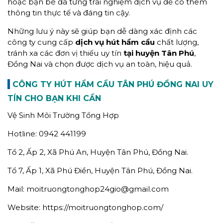
hoặc bạn bè đã từng trải nghiệm dịch vụ để có thêm
thông tin thực tế và đáng tin cậy.
Những lưu ý này sẽ giúp bạn dễ dàng xác định các
công ty cung cấp
dịch vụ hút hầm cầu
chất lượng,
tránh xa các đơn vị thiếu uy tín
tại huyện Tân Phú
,
Đồng Nai và chọn được dịch vụ an toàn, hiệu quả.
CÔNG TY HÚT HẦM CẦU TÂN PHÚ ĐỒNG NAI UY
TÍN CHO BẠN KHI CẦN
Vệ Sinh Môi Trường Tổng Hợp
Hotline: 0942 441199
Tổ 2, Ấp 2, Xã Phú An, Huyện Tân Phú, Đồng Nai.
Tổ 7, Ấp 1, Xã Phú Điền, Huyện Tân Phú, Đồng Nai.
Mail: moitruongtonghop24gio@gmail.com
Website: https://moitruongtonghop.com/