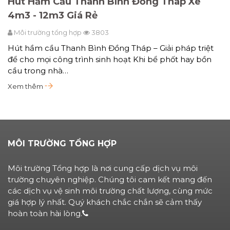
Hút Hầm Cầu Thanh Bình Đồng Tháp Xe
4m3 - 12m3 Giá Rẻ
Môi trường tổng hợp
3803
Hút hầm cầu Thanh Bình Đồng Tháp – Giải pháp triệt
để cho mọi công trình sinh hoạt Khi bể phốt hay bồn
cầu trong nhà…
Xem thêm
MÔI TRƯỜNG TỔNG HỢP
Môi trường Tổng hợp là nơi cung cấp dịch vụ môi
trường chuyên nghiệp. Chúng tôi cam kết mang đến
các dịch vụ vệ sinh môi trường chất lượng, cùng mức
giá hợp lý nhất. Quý khách chắc chắn sẽ cảm thấy
hoàn toàn hài lòng.