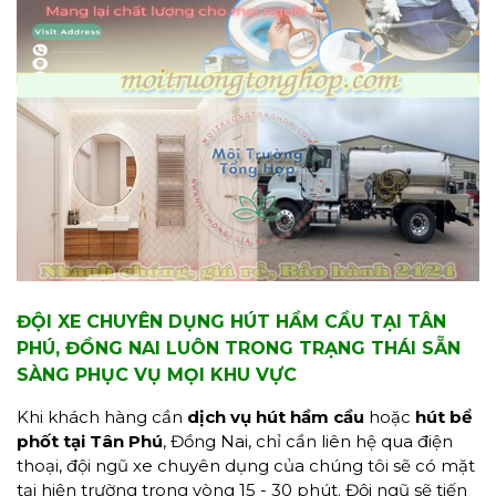
ĐỘI XE CHUYÊN DỤNG HÚT HẦM CẦU TẠI TÂN
PHÚ, ĐỒNG NAI LUÔN TRONG TRẠNG THÁI SẴN
SÀNG PHỤC VỤ MỌI KHU VỰC
Khi khách hàng cần
dịch vụ hút hầm cầu
hoặc
hút bể
phốt tại Tân Phú
, Đồng Nai, chỉ cần liên hệ qua điện
thoại, đội ngũ xe chuyên dụng của chúng tôi sẽ có mặt
tại hiện trường trong vòng 15 - 30 phút. Đội ngũ sẽ tiến