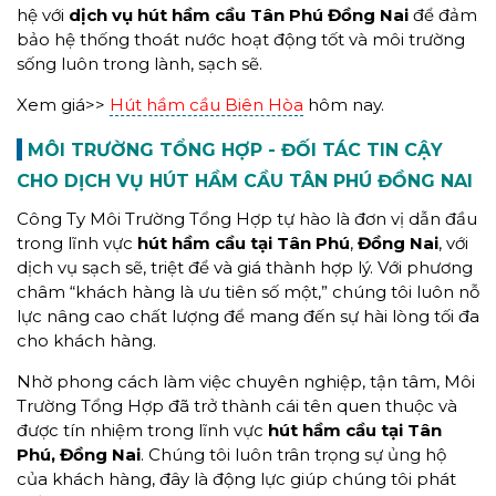
hệ với
dịch vụ hút hầm cầu Tân Phú Đồng Nai
để đảm
bảo hệ thống thoát nước hoạt động tốt và môi trường
sống luôn trong lành, sạch sẽ.
Xem giá>>
Hút hầm cầu Biên Hòa
hôm nay.
MÔI TRƯỜNG TỔNG HỢP - ĐỐI TÁC TIN CẬY
CHO DỊCH VỤ HÚT HẦM CẦU TÂN PHÚ ĐỒNG NAI
Công Ty Môi Trường Tổng Hợp tự hào là đơn vị dẫn đầu
trong lĩnh vực
hút hầm cầu tại Tân Phú
,
Đồng Nai
, với
dịch vụ sạch sẽ, triệt để và giá thành hợp lý. Với phương
châm “khách hàng là ưu tiên số một,” chúng tôi luôn nỗ
lực nâng cao chất lượng để mang đến sự hài lòng tối đa
cho khách hàng.
Nhờ phong cách làm việc chuyên nghiệp, tận tâm, Môi
Trường Tổng Hợp đã trở thành cái tên quen thuộc và
được tín nhiệm trong lĩnh vực
hút hầm cầu tại Tân
Phú, Đồng Nai
. Chúng tôi luôn trân trọng sự ủng hộ
của khách hàng, đây là động lực giúp chúng tôi phát