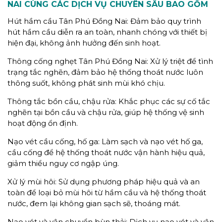
NAI CÙNG CÁC DỊCH VỤ CHUYÊN SÂU BAO GỒM
Hút hầm cầu Tân Phú Đồng Nai: Đảm bảo quy trình
hút hầm cầu diễn ra an toàn, nhanh chóng với thiết bị
hiện đại, không ảnh hưởng đến sinh hoạt.
Thông cống nghẹt Tân Phú Đồng Nai: Xử lý triệt để tình
trạng tắc nghẽn, đảm bảo hệ thống thoát nước luôn
thông suốt, không phát sinh mùi khó chịu.
Thông tắc bồn cầu, chậu rửa: Khắc phục các sự cố tắc
nghẽn tại bồn cầu và chậu rửa, giúp hệ thống vệ sinh
hoạt động ổn định.
Nạo vét cầu cống, hố ga: Làm sạch và nạo vét hố ga,
cầu cống để hệ thống thoát nước vận hành hiệu quả,
giảm thiểu nguy cơ ngập úng.
Xử lý mùi hôi: Sử dụng phương pháp hiệu quả và an
toàn để loại bỏ mùi hôi từ hầm cầu và hệ thống thoát
nước, đem lại không gian sạch sẽ, thoáng mát.
Nạo vét và vận chuyển bùn thải: Dịch vụ nạo vét và vận