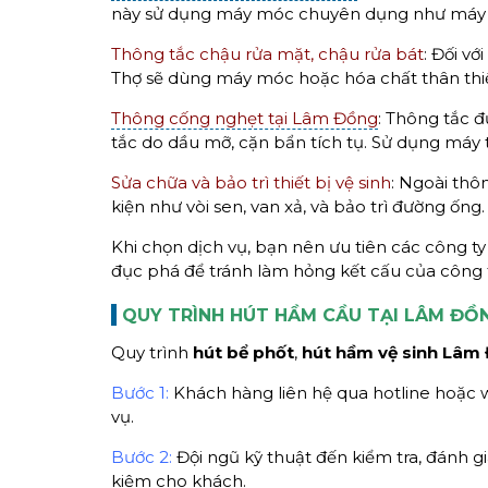
này sử dụng máy móc chuyên dụng như máy lò
Thông tắc chậu rửa mặt, chậu rửa bát
: Đối v
Thợ sẽ dùng máy móc hoặc hóa chất thân thiệ
Thông cống nghẹt tại Lâm Đồng
: Thông tắc đ
tắc do dầu mỡ, cặn bẩn tích tụ. Sử dụng máy
Sửa chữa và bảo trì thiết bị vệ sinh
: Ngoài thô
kiện như vòi sen, van xả, và bảo trì đường ống.
Khi chọn dịch vụ, bạn nên ưu tiên các công ty 
đục phá để tránh làm hỏng kết cấu của công t
QUY TRÌNH HÚT HẦM CẦU TẠI LÂM ĐỒ
Quy trình
hút
bể phốt
,
hút hầm vệ sinh Lâm
Bước 1:
Khách hàng liên hệ qua hotline hoặc we
vụ.
Bước 2:
Đội ngũ kỹ thuật đến kiểm tra, đánh gi
kiệm cho khách.