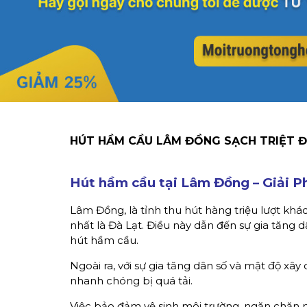
HÚT HẦM CẦU LÂM ĐỒNG SẠCH TRIỆT ĐỂ
Hút hầm cầu tại Lâm Đồng
– Giải P
Lâm Đồng, là tỉnh thu hút hàng triệu lượt kh
nhất là Đà Lạt. Điều này dẫn đến sự gia tăng dâ
hút hầm cầu.
Ngoài ra, với sự gia tăng dân số và mật độ xâ
nhanh chóng bị quá tải.
Việc bảo đảm vệ sinh môi trường, ngăn chặn mùi