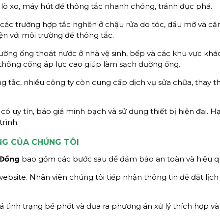
 xo, máy hút để thông tắc nhanh chóng, tránh đục phá.
ới các trường hợp tắc nghẽn ở chậu rửa do tóc, dầu mỡ và cặ
n với môi trường để thông tắc.
ường ống thoát nước ở nhà vệ sinh, bếp và các khu vực khác
 thông cống áp lực cao giúp làm sạch đường ống.
ng tắc, nhiều công ty còn cung cấp dịch vụ sửa chữa, thay t
có uy tín, báo giá minh bạch và sử dụng thiết bị hiện đại. H
rình.
NG CỦA CHÚNG TÔI
 Đồng
bao gồm các bước sau để đảm bảo an toàn và hiệu q
bsite. Nhân viên chúng tôi tiếp nhận thông tin để đặt lịch
á tình trạng bể phốt và đưa ra phương án xử lý thích hợp và 