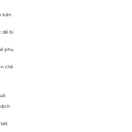
n bẩn.
 dễ bị
hế phụ
ạn chế
uả:
 dịch
tiết