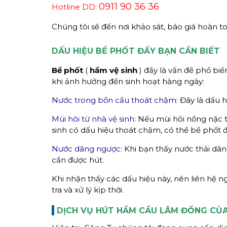
0911 90 36 36
Hotline DD:
Chúng tôi sẽ đến nơi khảo sát, báo giá hoàn t
DẤU HIỆU BỂ PHỐT ĐẦY BẠN CẦN BIẾT
Bể phốt
(
hầm vệ sinh
) đầy là vấn đề phổ biế
khi ảnh hưởng đến sinh hoạt hàng ngày:
Nước trong bồn cầu thoát chậm
: Đây là dấu 
Mùi hôi từ nhà vệ sinh
: Nếu mùi hôi nồng nặc 
sinh có dấu hiệu thoát chậm, có thể bể phốt đ
Nước dâng ngược:
Khi bạn thấy nước thải dân
cần được hút.
Khi nhận thấy các dấu hiệu này, nên liên hệ n
tra và xử lý kịp thời.
DỊCH VỤ HÚT HẦM CẦU LÂM ĐỒNG CỦA