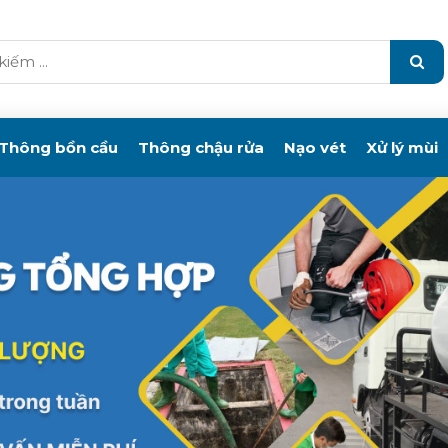
Thông bồn cầu
Thông chậu rửa
Nạo vét
Xử lý mùi