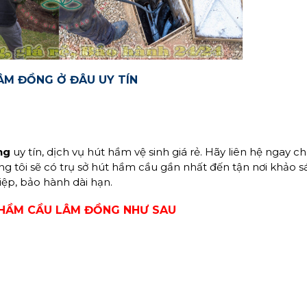
ÂM ĐỒNG Ở ĐÂU UY TÍN
ng
uy tín, dịch vụ hút hầm vệ sinh giá rẻ. Hãy liên hệ ngay c
ng tôi sẽ có trụ sở hút hầm cầu gần nhất đến tận nơi khảo s
iệp, bảo hành dài hạn.
T HẦM CẦU LÂM ĐỒNG NHƯ SAU