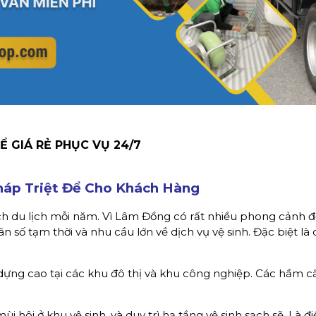
 GIÁ RẺ PHỤC VỤ 24/7
háp Triệt Để Cho Khách Hàng
ách du lịch mỗi năm. Vì Lâm Đồng có rất nhiều phong cảnh đ
n số tạm thời và nhu cầu lớn về dịch vụ vệ sinh. Đặc biệt là 
y dựng cao tại các khu đô thị và khu công nghiệp. Các hầm c
 hôi ở khu vệ sinh, và duy trì hạ tầng vệ sinh sạch sẽ. Là đ