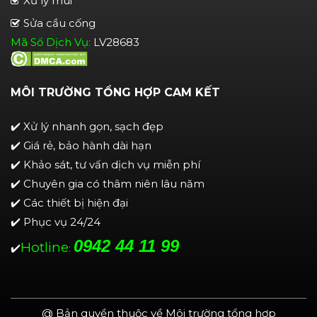
Xử lý mùi
Sửa cầu cống
Mã Số Dịch Vụ:
LV28683
MÔI TRƯỜNG TỔNG HỢP CAM KẾT
✔️ Xử lý nhanh gọn, sạch đẹp
✔️ Giá rẻ, bảo hành dài hạn
✔️ Khảo sát, tư vấn dịch vụ miễn phí
✔️ Chuyên gia có thâm niên lâu năm
✔️ Các thiết bị hiện đại
✔️ Phục vụ 24/24
0942 44 11 99
Hotline
✔️
:
@ Bản quyền thuộc về Môi trường tổng hợp