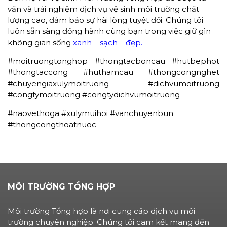
vấn và trải nghiệm dịch vụ vệ sinh môi trường chất
lượng cao, đảm bảo sự hài lòng tuyệt đối. Chúng tôi
luôn sẵn sàng đồng hành cùng bạn trong việc giữ gìn
không gia
n
sống
xanh – sạch – đẹp.
#moitruongtonghop #thongtacboncau #hutbephot
#thongtaccong #huthamcau #thongcongnghet
#chuyengiaxulymoitruong #dichvumoitruong
#congtymoitruong #congtydichvumoitruong
#naovethoga #xulymuihoi #vanchuyenbun
#thongcongthoatnuoc
MÔI TRƯỜNG TỔNG HỢP
Môi trường Tổng hợp là nơi cung cấp dịch vụ môi
trường chuyên nghiệp. Chúng tôi cam kết mang đến